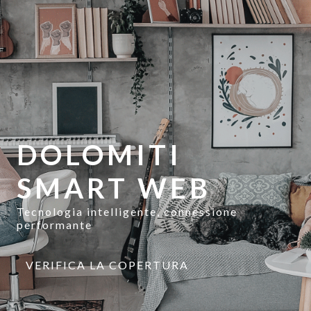
DOLOMITI
SMART WEB
Tecnologia intelligente, connessione
performante
VERIFICA LA COPERTURA