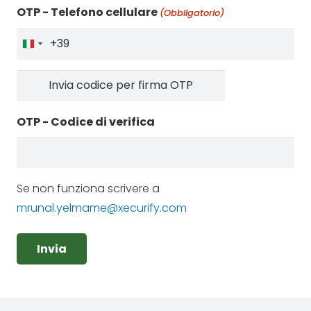
OTP - Telefono cellulare
(Obbligatorio)
Italy
Italy
+39
+39
OTP - Codice di verifica
Se non funziona scrivere a
mrunal.yelmame@xecurify.com