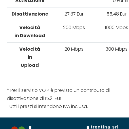
Attivazione
0 Eur fi
Disattivazione
27,37 Eur
55,48 Eur
Velocità
200 Mbps
1000 Mbps
in Download
Velocità
20 Mbps
300 Mbps
in
Upload
* Per il servizio VOIP è previsto un contributo di
disattivazione di 15,21 Eur
Tutti i prezzi si intendono IVA inclusa.