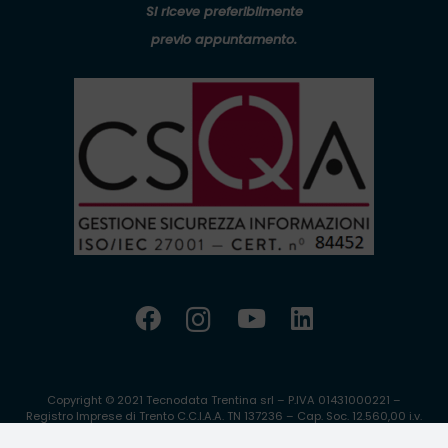
Si riceve preferibilmente
previo appuntamento.
Copyright © 2021 Tecnodata Trentina srl – P.IVA 01431000221 –
Registro Imprese di Trento C.C.I.A.A. TN 137236 – Cap. Soc. 12.560,00 i.v.
Website proudly powered by
WDStudio.it