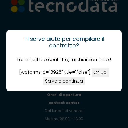
Tecnodata Trentina srl
Ti serve aiuto per compilare il
Via Romano Guardini, 17
contratto?
38121 Trento (TN)
Lasciaci il tuo contatto, ti richiamiamo noi!
Tel: +39 0461 1780400
[wpforms id="8926" title="false"]
Chiudi
Messaggi Whatsapp:
+39 0461 1780460
(solo per assistenza tecnica connessioni internet)
Salva e continua
Orari di apertura
contact center
Dal lunedì al venerdì
Mattino 08:00 – 18:00