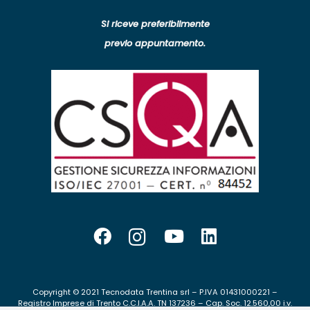
Si riceve preferibilmente
previo appuntamento.
Copyright © 2021 Tecnodata Trentina srl – P.IVA 01431000221 –
Registro Imprese di Trento C.C.I.A.A. TN 137236 – Cap. Soc. 12.560,00 i.v.